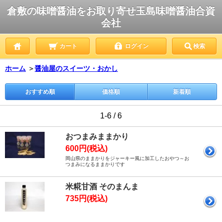
倉敷の味噌醤油をお取り寄せ玉島味噌醤油合資
会社
カート
ログイン
検索
ホーム
＞
醤油屋のスイーツ・おかし
おすすめ順
価格順
新着順
1-6 / 6
おつまみままかり
600円(税込)
岡山県のままかりをジャーキー風に加工したおやつ～お
つまみになるままかりです
米糀甘酒 そのまんま
735円(税込)