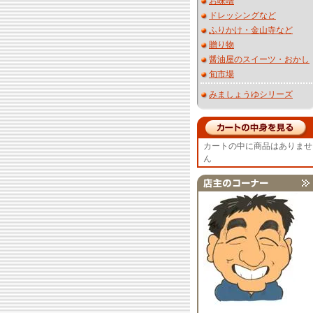
お味噌
ドレッシングなど
ふりかけ・金山寺など
贈り物
醤油屋のスイーツ・おかし
旬市場
みましょうゆシリーズ
カートの中に商品はありませ
ん