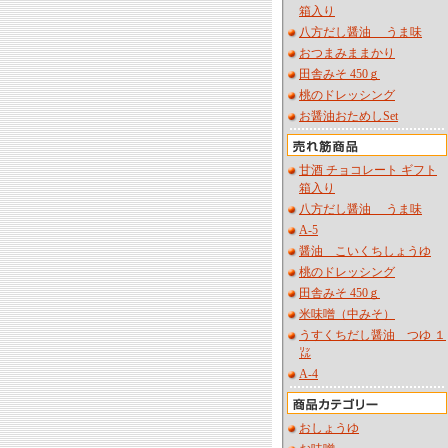
箱入り
八方だし醤油 うま味
おつまみままかり
田舎みそ 450ｇ
桃のドレッシング
お醤油おためしSet
甘酒 チョコレート ギフト
箱入り
八方だし醤油 うま味
A-5
醤油 こいくちしょうゆ
桃のドレッシング
田舎みそ 450ｇ
米味噌（中みそ）
うすくちだし醤油 つゆ １
㍑
A-4
おしょうゆ