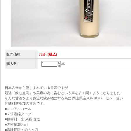
販売価格
735円(税込)
購入数
本
日本古来から親しまれている甘酒ですが
最近「飲む点滴」や美容の為に呑むという声を多く聞くようになりました
そんな甘酒をより身近な飲み物にする為に 岡山県産米を100パーセント使い
甘味料無添加の甘酒です。
■ノンアルコール
■２倍濃縮タイプ
■原材料：米 米糀 食塩
■内容量200ｍｌ
■賞味期限：約６ヶ月