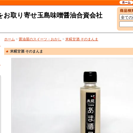
をお取り寄せ玉島味噌醤油合資会社
ホーム
>
醤油屋のスイーツ・おかし
>
米糀甘酒 そのまんま
米糀甘酒 そのまんま