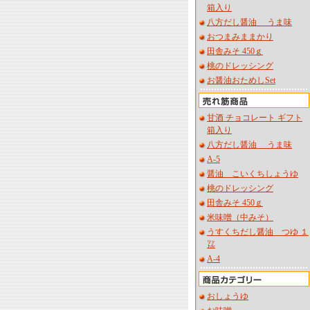
箱入り
八方だし醤油 うま味
おつまみままかり
田舎みそ 450ｇ
桃のドレッシング
お醤油おためしSet
甘酒 チョコレート ギフト
箱入り
八方だし醤油 うま味
A-5
醤油 こいくちしょうゆ
桃のドレッシング
田舎みそ 450ｇ
米味噌（中みそ）
うすくちだし醤油 つゆ １
㍑
A-4
おしょうゆ