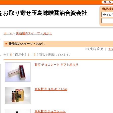
をお取り寄せ玉島味噌醤油合資会社
ホーム
>
醤油屋のスイーツ・おかし
醤油屋のスイーツ・おかし
並び順を変更
[
お
全 [
6
] 商品中 [
1
-
6
] 商品を表示しています。
甘酒 チョコレート ギフト箱入り
米糀甘酒 ３本 ギフトSet
米糀甘酒 チョコレート