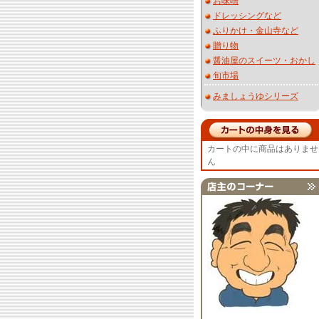
お味噌
ドレッシングなど
ふりかけ・金山寺など
贈り物
醤油屋のスイーツ・おかし
旬市場
みましょうゆシリーズ
カートの中に商品はありませ
ん