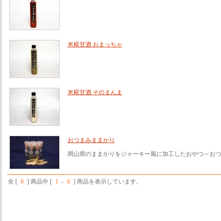
米糀甘酒 おまっちゃ
米糀甘酒 そのまんま
おつまみままかり
岡山県のままかりをジャーキー風に加工したおやつ～お
全 [
6
] 商品中 [
1
-
6
] 商品を表示しています。