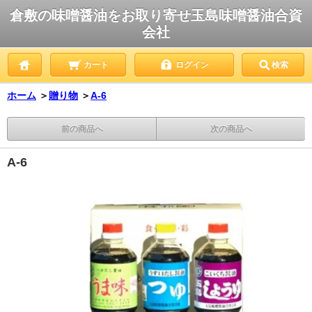
倉敷の味噌醤油をお取り寄せ玉島味噌醤油合資
会社
カート
ログイン
検索
ホーム
＞
贈り物
＞
A-6
前の商品へ
次の商品へ
A-6